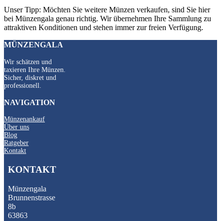
Unser Tipp: Möchten Sie weitere Münzen verkaufen, sind Sie hier
bei Münzengala genau richtig. Wir übernehmen Ihre Sammlung zu
attraktiven Konditionen und stehen immer zur freien Verfügung.
MÜNZENGALA
Wir schätzen und
taxieren Ihre Münzen.
Sicher, diskret und
professionell.
NAVIGATION
Münzenankauf
Über uns
Blog
Ratgeber
Kontakt
KONTAKT
Münzengala
Brunnenstrasse
8b
63863