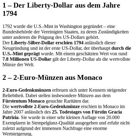
1 – Der Liberty-Dollar aus dem Jahre
1794
1792 wurde die U.S.-Mint in Washington gegründet – eine
Bundesbehörde der Vereinigten Staaten, zu deren Zuständigkeiten
unter anderem die Prägung des US-Dollars gehört.
Der
Liberty-Silber-Dollar erschien 1794
anlässlich dieser
Neugründung und ist der erste US-Dollar, der überhaupt
durch die
U.S.-Mint geprägt
wurde. Mit einem geschätzten Wert von rund
7.8 Millionen US-Dollar
gilt der Liberty-Dollar als die wertvollste
Münze der Welt.
2 – 2-Euro-Münzen aus Monaco
2-Euro-Gedenkmünzen
erfreuen sich unter Kennern steigender
Beliebtheit. Dabei stellen insbesondere Münzen aus dem
Fürstentum Monaco
gesuchte Raritäten dar.
Die
wertvollste 2-Euro-Gedenkmünze
erschien in Monaco im
Jahre 2007 anlässlich des
25. Todestages von Fürstin Gracia
Patrizia
. Sie wurde in einer sehr kleinen Auflage von 20.000
Exemplaren in Stempelglanz-Qualität ausgegeben und erfuhr nicht
zuletzt aufgrund der immensen Nachfrage eine enorme
Wertsteigerung.